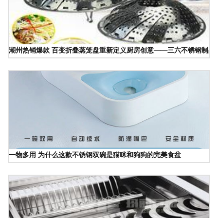
潮州热销爆款 百变折叠蒸笼盘重新定义厨房创意——三六不锈钢制品
一物多用 为什么这款不锈钢双碗是猫咪和狗狗的完美食盆