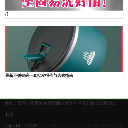
{}
最新不锈钢碗一套批发报价与选购指南
地址：天津市西青区精武镇团泊大道与津涞公路交口西50米
电话：-
Copyright © 2026
www.tjaoborui-bxg.com
不锈钢碗
天津奥博瑞