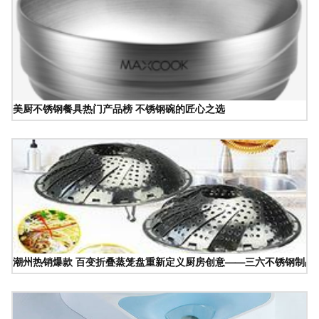
美厨不锈钢餐具热门产品榜 不锈钢碗的匠心之选
潮州热销爆款 百变折叠蒸笼盘重新定义厨房创意——三六不锈钢制品