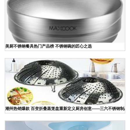
美厨不锈钢餐具热门产品榜 不锈钢碗的匠心之选
潮州热销爆款 百变折叠蒸笼盘重新定义厨房创意——三六不锈钢制品