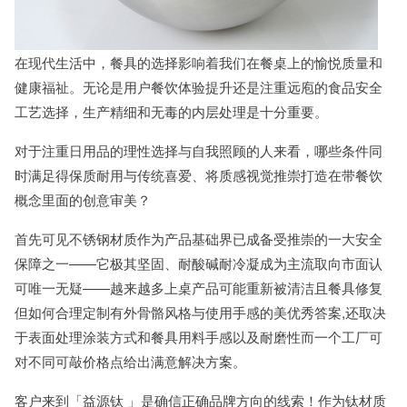
在现代生活中，餐具的选择影响着我们在餐桌上的愉悦质量和
健康福祉。无论是用户餐饮体验提升还是注重远庖的食品安全
工艺选择，生产精细和无毒的内层处理是十分重要。
对于注重日用品的理性选择与自我照顾的人来看，哪些条件同
时满足得保质耐用与传统喜爱、将质感视觉推崇打造在带餐饮
概念里面的创意审美？
首先可见不锈钢材质作为产品基础界已成备受推崇的一大安全
保障之一——它极其坚固、耐酸碱耐冷凝成为主流取向市面认
可唯一无疑——越来越多上桌产品可能重新被清洁且餐具修复
但如何合理定制有外骨骼风格与使用手感的美优秀答案,还取决
于表面处理涂装方式和餐具用料手感以及耐磨性而一个工厂可
对不同可敲价格点给出满意解决方案。
客户来到「益源钛 」是确信正确品牌方向的线索！作为钛材质